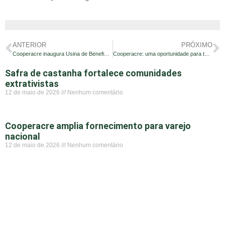
ANTERIOR
PRÓXIMO
Cooperacre inaugura Usina de Beneficiamento de Castanha e quer ser a maior produtora do mundo
Cooperacre: uma oportunidade para tornar sonhos em realidade
Safra de castanha fortalece comunidades
extrativistas
12 de maio de 2026
Nenhum comentário
Cooperacre amplia fornecimento para varejo
nacional
12 de maio de 2026
Nenhum comentário