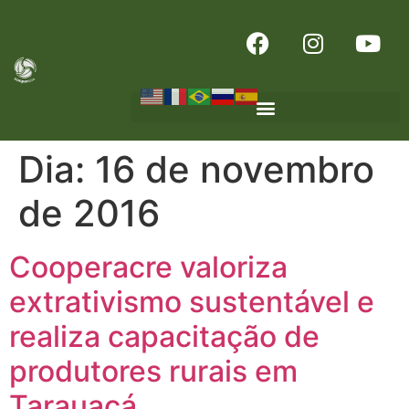
Dia:
16 de novembro
de 2016
Cooperacre valoriza
extrativismo sustentável e
realiza capacitação de
produtores rurais em
Tarauacá