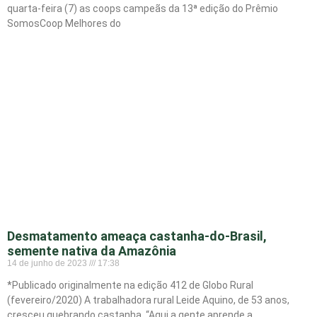
quarta-feira (7) as coops campeãs da 13ª edição do Prêmio
SomosCoop Melhores do
Desmatamento ameaça castanha-do-Brasil,
semente nativa da Amazônia
14 de junho de 2023
17:38
*Publicado originalmente na edição 412 de Globo Rural
(fevereiro/2020) A trabalhadora rural Leide Aquino, de 53 anos,
cresceu quebrando castanha. “Aqui a gente aprende a