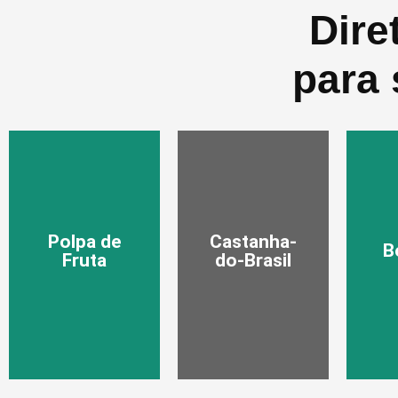
Dire
para 
Polpa de
Castanha-
B
Fruta
do-Brasil