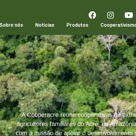
Sobre nós
Notícias
Produtos
Cooperativism
A Cooperacre reúne cooperativas de extrat
agricultores familiares do Acre, na Amazônia 
com a missão de apoiar o desenvolvimento 