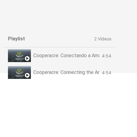
Conheça
Conheça
C
nossos
nossos
produtos
produtos
p
Playlist
2 Vídeos
Confira!
Confira!
Cooperacre: Conectando a Amazônia com o Mu
4:54
Cooperacre: Connecting the Amazon with the W
4:54