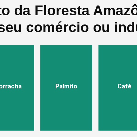
to da Floresta Amaz
seu comércio ou ind
orracha
Palmito
Café