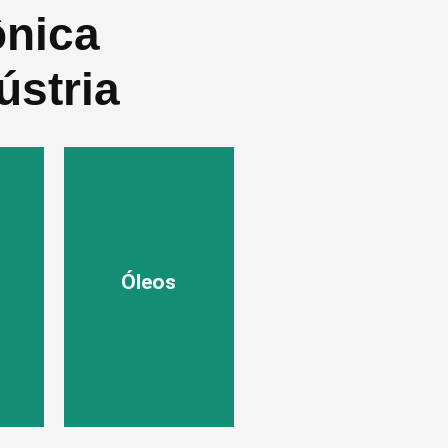
ônica
ústria
Óleos